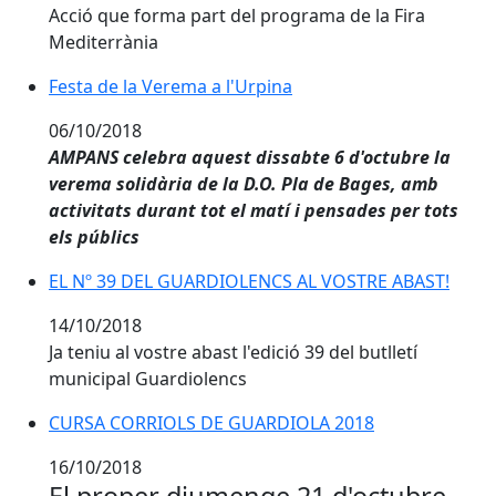
Acció que forma part del programa de la Fira
Mediterrània
Festa de la Verema a l'Urpina
Festa de la Verema a l'Urpina
06/10/2018
AMPANS celebra aquest dissabte 6 d'octubre la
verema solidària de la D.O. Pla de Bages, amb
activitats durant tot el matí i pensades per tots
els públics
EL Nº 39 DEL GUARDIOLENCS AL VOSTRE ABAST!
EL Nº 39 DEL GUARDIOLENCS AL VOSTRE ABAST!
14/10/2018
Ja teniu al vostre abast l'edició 39 del butlletí
municipal Guardiolencs
CURSA CORRIOLS DE GUARDIOLA 2018
CURSA CORRIOLS DE GUARDIOLA 2018
16/10/2018