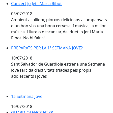
Concert Jo Jet i Maria Ribot
Concert Jo Jet i Maria Ribot
06/07/2018
Ambient acollidor, pintxos deliciosos acompanyats
d'un bon vi o una bona cervesa. I música, la millor
música. Lliure o descansar, del duet Jo Jet i Maria
Ribot. No hi faltis!
PREPARATS PER LA 1ª SETMANA JOVE?
PREPARATS PER LA 1ª SETMANA JOVE?
10/07/2018
Sant Salvador de Guardiola estrena una Setmana
Jove farcida d'activitats triades pels propis
adolescents i joves
1a Setmana Jove
16/07/2018
GUARDIOLENCS Nº 38
GUARDIOLENCS Nº 38