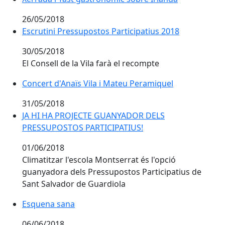
26/05/2018
Escrutini Pressupostos Participatius 2018
Escrutini Pressupostos Participatius 2018
30/05/2018
El Consell de la Vila farà el recompte
Concert d'Anaïs Vila i Mateu Peramiquel
Concert d'Anaïs Vila i Mateu Peramiquel
31/05/2018
JA HI HA PROJECTE GUANYADOR DELS PRESSUPOSTOS
JA HI HA PROJECTE GUANYADOR DELS
PRESSUPOSTOS PARTICIPATIUS!
01/06/2018
Climatitzar l'escola Montserrat és l'opció
guanyadora dels Pressupostos Participatius de
Sant Salvador de Guardiola
Esquena sana
Esquena sana
06/06/2018