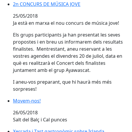
2n CONCURS DE MÚSICA JOVE
25/05/2018
Ja està en marxa el nou concurs de música jove!
Els grups participants ja han presentat les seves
propostes i en breu us informarem dels resultats
finalistes. Mentrestant, aneu reservant a les
vostres agendes el divendres 20 de juliol, data en
què es realitzarà el Concert dels finalistes
juntament amb el grup Ayawascat.
I aneu-vos preparant, que hi haurà més més
sorpreses!
Movem-nos!
Movem-nos!
26/05/2018
Salt del Balç i Cal punces
Xerrada i Tast gastronòmic sobre Irlanda
Xerrada i Tast gastronòmic sobre Irlanda