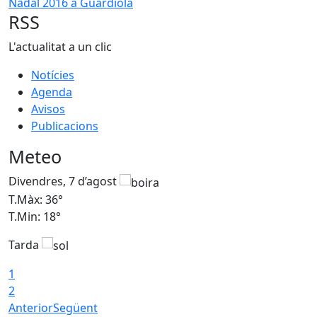
Nadal 2016 a Guardiola
RSS
L'actualitat a un clic
Notícies
Agenda
Avisos
Publicacions
Meteo
Divendres, 7 d’agost
D
T.Màx: 36°
T
T.Min: 18°
T
Tarda
T
1
2
Anterior
Següent