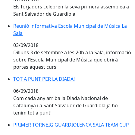
Els forjadors celebren la seva primera assemblea a
Sant Salvador de Guardiola
Reunió informativa Escola Municipal de Música La Sal
Reunió informativa Escola Municipal de Música La
Sala
03/09/2018
Dilluns 3 de setembre a les 20h a la Sala, informació
sobre l'Escola Municipal de Música que obrirà
portes aquest curs.
TOT A PUNT PER LA DIADA!
TOT A PUNT PER LA DIADA!
06/09/2018
Com cada any arriba la Diada Nacional de
Catalunya i a Sant Salvador de Guardiola ja ho
tenim tot a punt!
PRIMER TORNEIG GUARDIOLENCA SALA TEAM CUP
PRIMER TORNEIG GUARDIOLENCA SALA TEAM CUP