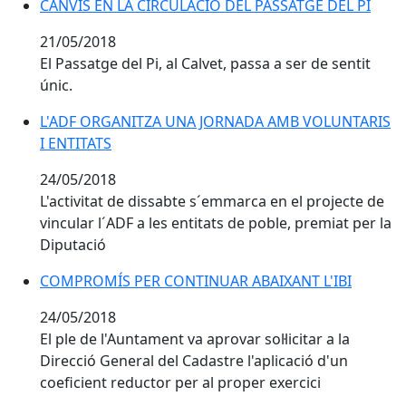
CANVIS EN LA CIRCULACIÓ DEL PASSATGE DEL PI
CANVIS EN LA CIRCULACIÓ DEL PASSATGE DEL PI
21/05/2018
El Passatge del Pi, al Calvet, passa a ser de sentit
únic.
L'ADF ORGANITZA UNA JORNADA AMB VOLUNTARIS I 
L'ADF ORGANITZA UNA JORNADA AMB VOLUNTARIS
I ENTITATS
24/05/2018
L'activitat de dissabte s´emmarca en el projecte de
vincular l´ADF a les entitats de poble, premiat per la
Diputació
COMPROMÍS PER CONTINUAR ABAIXANT L'IBI
COMPROMÍS PER CONTINUAR ABAIXANT L'IBI
24/05/2018
El ple de l'Auntament va aprovar sol·licitar a la
Direcció General del Cadastre l'aplicació d'un
coeficient reductor per al proper exercici