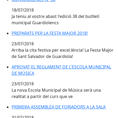
18/07/2018
Ja teniu al vostre abast l'edició 38 del butlletí
municipal Guardiolencs
PREPARATS PER LA FESTA MAJOR 2018!
PREPARATS PER LA FESTA MAJOR 2018!
23/07/2018
Arriba la cita festiva per excel.lència! La Festa Major
de Sant Salvador de Guardiola!
APROVAT EL REGLAMENT DE L'ESCOLA MUNICIPAL DE
APROVAT EL REGLAMENT DE L'ESCOLA MUNICIPAL
DE MÚSICA
23/07/2018
La nova Escola Municipal de Música serà una
realitat a partir del curs que ve
PRIMERA ASSEMBLEA DE FORJADORS A LA SALA
PRIMERA ASSEMBLEA DE FORJADORS A LA SALA
31/07/2018