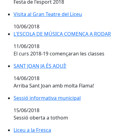
Festa de l'esport 2018
Visita al Gran Teatre del Liceu
Visita al Gran Teatre del Liceu
10/06/2018
L'ESCOLA DE MÚSICA COMENÇA A RODAR
L'ESCOLA DE MÚSICA COMENÇA A RODAR
11/06/2018
El curs 2018-19 començaran les classes
SANT JOAN JA ÉS AQUÍ!
SANT JOAN JA ÉS AQUÍ!
14/06/2018
Arriba Sant Joan amb molta Flama!
Sessió informativa municipal
Sessió informativa municipal
15/06/2018
Sessió oberta a tothom
Liceu a la Fresca
Liceu a la Fresca