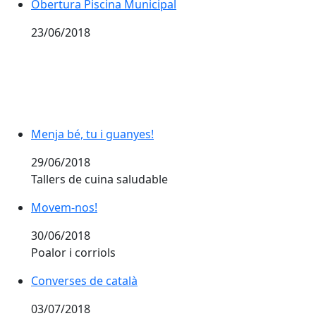
Obertura Piscina Municipal
23/06/2018
Menja bé, tu i guanyes!
29/06/2018
Tallers de cuina saludable
Movem-nos!
Movem-nos!
30/06/2018
Poalor i corriols
Converses de català
Converses de català
03/07/2018