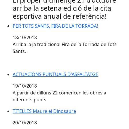
El proper diumenge 21 d'octubre
arriba la setena edició de la cita
esportiva anual de referència!
PER TOTS SANTS, FIRA DE LA TORRADA!
PER TOTS SANTS, FIRA DE LA TORRADA!
18/10/2018
Arriba la ja tradicional Fira de la Torrada de Tots
Sants.
ACTUACIONS PUNTUALS D'ASFALTATGE
ACTUACIONS PUNTUALS D'ASFALTATGE
19/10/2018
A partir de dilluns 22 comencen les obres a
diferents punts
TITELLES Maure el Dinosaure
TITELLES Maure el Dinosaure
20/10/2018