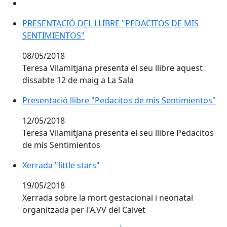
PRESENTACIÓ DEL LLIBRE "PEDACITOS DE MIS SENTI
PRESENTACIÓ DEL LLIBRE "PEDACITOS DE MIS
SENTIMIENTOS"
08/05/2018
Teresa Vilamitjana presenta el seu llibre aquest
dissabte 12 de maig a La Sala
Presentació llibre "Pedacitos de mis Sentimientos"
Presentació llibre "Pedacitos de mis Sentimientos"
12/05/2018
Teresa Vilamitjana presenta el seu llibre Pedacitos
de mis Sentimientos
Xerrada "little stars"
Xerrada "little stars"
19/05/2018
Xerrada sobre la mort gestacional i neonatal
organitzada per l'A.VV del Calvet