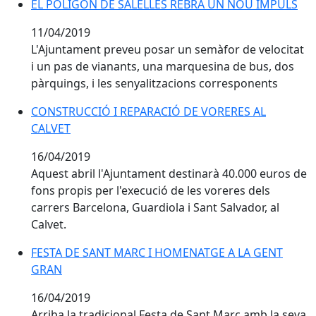
EL POLÍGON DE SALELLES REBRÀ UN NOU IMPULS
EL POLÍGON DE SALELLES REBRÀ UN NOU IMPULS
11/04/2019
L'Ajuntament preveu posar un semàfor de velocitat
i un pas de vianants, una marquesina de bus, dos
pàrquings, i les senyalitzacions corresponents
CONSTRUCCIÓ I REPARACIÓ DE VORERES AL CALVET
CONSTRUCCIÓ I REPARACIÓ DE VORERES AL
CALVET
16/04/2019
Aquest abril l'Ajuntament destinarà 40.000 euros de
fons propis per l'execució de les voreres dels
carrers Barcelona, Guardiola i Sant Salvador, al
Calvet.
FESTA DE SANT MARC I HOMENATGE A LA GENT GRAN
FESTA DE SANT MARC I HOMENATGE A LA GENT
GRAN
16/04/2019
Arriba la tradicional Festa de Sant Marc amb la seva