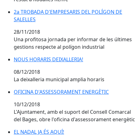
2a TROBADA D'EMPRESARIS DEL POLÍGON DE SALELL
2a TROBADA D'EMPRESARIS DEL POLÍGON DE
SALELLES
28/11/2018
Una profitosa jornada per informar de les últimes
gestions respecte al polígon industrial
NOUS HORARIS DEIXALLERIA!
NOUS HORARIS DEIXALLERIA!
08/12/2018
La deixalleria municipal amplia horaris
OFICINA D'ASSESSORAMENT ENERGÈTIC
OFICINA D'ASSESSORAMENT ENERGÈTIC
10/12/2018
L'Ajuntament, amb el suport del Consell Comarcal
del Bages, obre l'oficina d'assessorament energètic
EL NADAL JA ÉS AQUÍ!
EL NADAL JA ÉS AQUÍ!