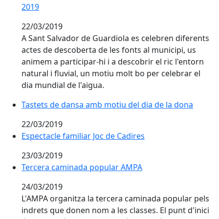
2019
22/03/2019
A Sant Salvador de Guardiola es celebren diferents
actes de descoberta de les fonts al municipi, us
animem a participar-hi i a descobrir el ric l'entorn
natural i fluvial, un motiu molt bo per celebrar el
dia mundial de l'aigua.
Tastets de dansa amb motiu del dia de la dona
Tastets de dansa amb motiu del dia de la dona
22/03/2019
Espectacle familiar Joc de Cadires
Espectacle familiar Joc de Cadires
23/03/2019
Tercera caminada popular AMPA
Tercera caminada popular AMPA
24/03/2019
L'AMPA organitza la tercera caminada popular pels
indrets que donen nom a les classes. El punt d'inici