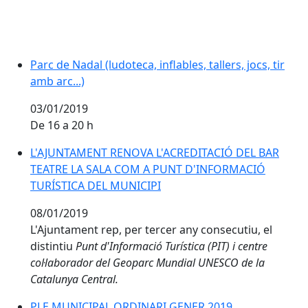
Parc de Nadal (ludoteca, inflables, tallers, jocs, tir
amb arc...)
03/01/2019
De 16 a 20 h
L'AJUNTAMENT RENOVA L'ACREDITACIÓ DEL BAR TEAT
L'AJUNTAMENT RENOVA L'ACREDITACIÓ DEL BAR
TEATRE LA SALA COM A PUNT D'INFORMACIÓ
TURÍSTICA DEL MUNICIPI
08/01/2019
L'Ajuntament rep, per tercer any consecutiu, el
distintiu
Punt d'Informació Turística (PIT) i centre
col·laborador del Geoparc Mundial UNESCO de la
Catalunya Central.
PLE MUNICIPAL ORDINARI GENER 2019
PLE MUNICIPAL ORDINARI GENER 2019