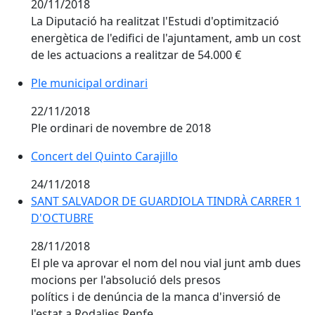
20/11/2018
La Diputació ha realitzat l'Estudi d'optimització
energètica de l'edifici de l'ajuntament, amb un cost
de les actuacions a realitzar de 54.000 €
Ple municipal ordinari
22/11/2018
Ple ordinari de novembre de 2018
Concert del Quinto Carajillo
Concert del Quinto Carajillo
24/11/2018
SANT SALVADOR DE GUARDIOLA TINDRÀ CARRER 1 D
SANT SALVADOR DE GUARDIOLA TINDRÀ CARRER 1
D'OCTUBRE
28/11/2018
El ple va aprovar el nom del nou vial junt amb dues
mocions per l'absolució dels presos
polítics i de denúncia de la manca d'inversió de
l'estat a Rodalies Renfe