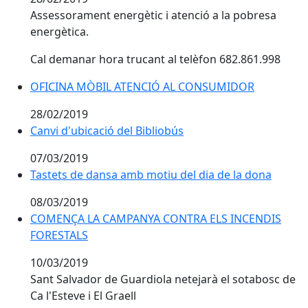
Assessorament energètic i atenció a la pobresa
energètica.
Cal demanar hora trucant al telèfon 682.861.998
OFICINA MÒBIL ATENCIÓ AL CONSUMIDOR
OFICINA MÒBIL ATENCIÓ AL CONSUMIDOR
28/02/2019
Canvi d'ubicació del Bibliobús
Canvi d'ubicació del Bibliobús
07/03/2019
Tastets de dansa amb motiu del dia de la dona
Tastets de dansa amb motiu del dia de la dona
08/03/2019
COMENÇA LA CAMPANYA CONTRA ELS INCENDIS FOR
COMENÇA LA CAMPANYA CONTRA ELS INCENDIS
FORESTALS
10/03/2019
Sant Salvador de Guardiola netejarà el sotabosc de
Ca l'Esteve i El Graell