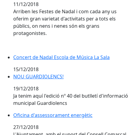
11/12/2018
Arriben les Festes de Nadal i com cada any us
oferim gran varietat d'activitats per a tots els
públics, on nens i nenes són els grans
protagonistes.
Concert de Nadal Escola de Música La Sala
Concert de Nadal Escola de Música La Sala
15/12/2018
NOU GUARDIOLENCS!
NOU GUARDIOLENCS!
19/12/2018
Ja tenim aquí l'edició nº 40 del butlletí d'informació
municipal Guardiolencs
Oficina d'assessorament energètic
Oficina d'assessorament energètic
27/12/2018
L'Ajuntament, amb el suport del Consell Comarcal