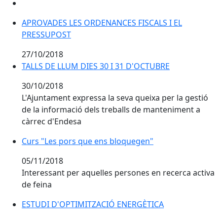
APROVADES LES ORDENANCES FISCALS I EL PRESSUP
APROVADES LES ORDENANCES FISCALS I EL
PRESSUPOST
27/10/2018
TALLS DE LLUM DIES 30 I 31 D'OCTUBRE
TALLS DE LLUM DIES 30 I 31 D'OCTUBRE
30/10/2018
L'Ajuntament expressa la seva queixa per la gestió
de la informació dels treballs de manteniment a
càrrec d'Endesa
Curs "Les pors que ens bloquegen"
Curs "Les pors que ens bloquegen"
05/11/2018
Interessant per aquelles persones en recerca activa
de feina
ESTUDI D'OPTIMITZACIÓ ENERGÈTICA
ESTUDI D'OPTIMITZACIÓ ENERGÈTICA