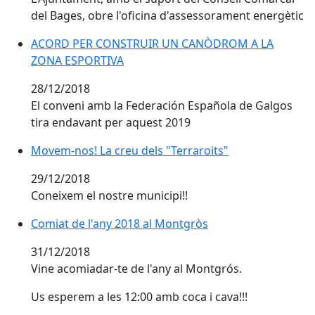
del Bages, obre l'oficina d'assessorament energètic
ACORD PER CONSTRUIR UN CANÒDROM A LA ZONA 
ACORD PER CONSTRUIR UN CANÒDROM A LA
ZONA ESPORTIVA
28/12/2018
El conveni amb la Federación Española de Galgos
tira endavant per aquest 2019
Movem-nos! La creu dels "Terraroits"
Movem-nos! La creu dels "Terraroits"
29/12/2018
Coneixem el nostre municipi!!
Comiat de l'any 2018 al Montgròs
Comiat de l'any 2018 al Montgròs
31/12/2018
Vine acomiadar-te de l'any al Montgrós.
Us esperem a les 12:00 amb coca i cava!!!