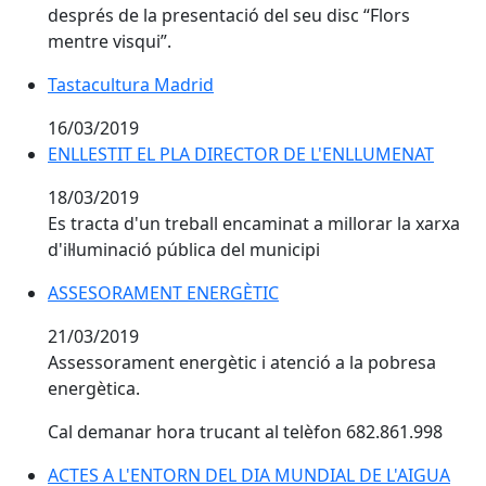
després de la presentació del seu disc “Flors
mentre visqui”.
Tastacultura Madrid
Tastacultura Madrid
16/03/2019
ENLLESTIT EL PLA DIRECTOR DE L'ENLLUMENAT
ENLLESTIT EL PLA DIRECTOR DE L'ENLLUMENAT
18/03/2019
Es tracta d'un treball encaminat a millorar la xarxa
d'il·luminació pública del municipi
ASSESORAMENT ENERGÈTIC
ASSESORAMENT ENERGÈTIC
21/03/2019
Assessorament energètic i atenció a la pobresa
energètica.
Cal demanar hora trucant al telèfon 682.861.998
ACTES A L'ENTORN DEL DIA MUNDIAL DE L'AIGUA 201
ACTES A L'ENTORN DEL DIA MUNDIAL DE L'AIGUA