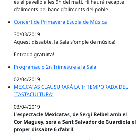
és el pavelló a les 9h del matí. Hi haurà recapte
d'aliments pel banc d'aliments del poble.
Concert de Primavera Escola de Música
Concert de Primavera Escola de Música
30/03/2019
Aquest dissabte, la Sala s'omple de música!
Entrada gratuïta!
Programació 2n Trimestre a la Sala
Programació 2n Trimestre a la Sala
02/04/2019
MEXICATAS CLAUSURARÀ LA 1ª TEMPORADA DEL “TA
MEXICATAS CLAUSURARÀ LA 1ª TEMPORADA DEL
“TASTACULTURA”
03/04/2019
L'espectacle Mexicatas, de Sergi Belbel amb el
Cor Maguey, serà a Sant Salvador de Guardiola el
proper dissabte 6 d'abril