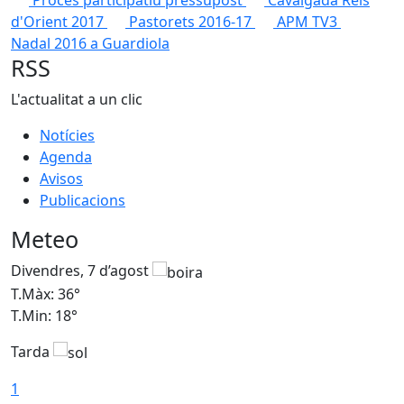
Procés participatiu pressupost
Cavalgada Reis
d'Orient 2017
Pastorets 2016-17
APM TV3
Nadal 2016 a Guardiola
RSS
L'actualitat a un clic
Notícies
Agenda
Avisos
Publicacions
Meteo
Divendres, 7 d’agost
D
T.Màx: 36°
T
T.Min: 18°
T
Tarda
T
1