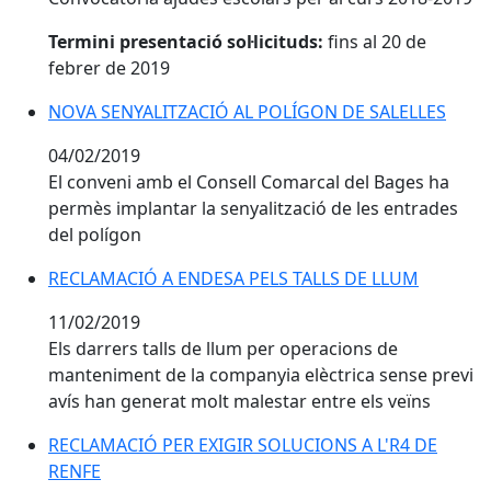
Termini presentació sol·licituds:
fins al 20 de
febrer de 2019
NOVA SENYALITZACIÓ AL POLÍGON DE SALELLES
NOVA SENYALITZACIÓ AL POLÍGON DE SALELLES
04/02/2019
El conveni amb el Consell Comarcal del Bages ha
permès implantar la senyalització de les entrades
del polígon
RECLAMACIÓ A ENDESA PELS TALLS DE LLUM
11/02/2019
Els darrers talls de llum per operacions de
manteniment de la companyia elèctrica sense previ
avís han generat molt malestar entre els veïns
RECLAMACIÓ PER EXIGIR SOLUCIONS A L'R4 DE RENF
RECLAMACIÓ PER EXIGIR SOLUCIONS A L'R4 DE
RENFE