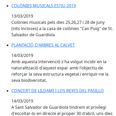
COLÒNIES MUSICALS ESTIU 2019
COLÒNIES MUSICALS ESTIU 2019
13/03/2019
Colònies musicals pels dies 25,26,27 i 28 de juny
(nits incloses) a la casa de colònies "Can Puig" de St.
Salvador de Guardiola
PLANTACIÓ D'ARBRES AL CALVET
PLANTACIÓ D'ARBRES AL CALVET
14/03/2019
Amb aquesta intervenció s'ha volgut incidir en la
naturalització d'aquest espai amb l'objectiu de
reforçar la seva estructura vegetal i enriquir-ne la
seva biodiversitat.
CONCERT DE LILDAMI I LOS REYES DEL PASILLO
CONCERT DE LILDAMI I LOS REYES DEL PASILLO
14/03/2019
A Sant Salvador de Guardiola tindrem el privilegi
d'escoltar-lo en directe el proper 30 d'abril, uns dies