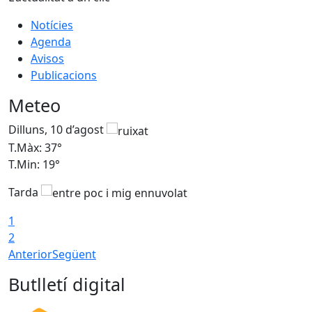
Notícies
Agenda
Avisos
Publicacions
Meteo
Dilluns, 10 d’agost
D
T.Màx: 37°
T
T.Min: 19°
T
Tarda
T
1
2
Anterior
Següent
Butlletí digital