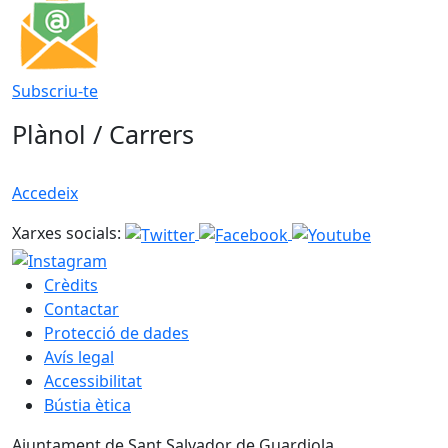
Subscriu-te
Plànol / Carrers
Accedeix
Xarxes socials:
Crèdits
Contactar
Protecció de dades
Avís legal
Accessibilitat
Bústia ètica
Ajuntament de Sant Salvador de Guardiola