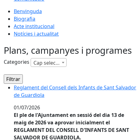
Benvinguda
Biografia
Acte institucional
Notícies i actualitat
Plans, campanyes i programes
Categories
Cap selecció
Reglament del Consell dels Infants de Sant Salvador 
Reglament del Consell dels Infants de Sant Salvador
de Guardiola
01/07/2026
El ple de l'Ajuntament en sessió del dia 13 de
maig de 2026 va aprovar inicialment el
REGLAMENT DEL CONSELL D'INFANTS DE SANT
SALVADOR DE GUARDIOLA.