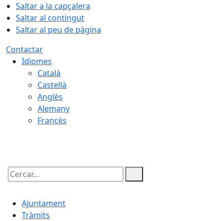
Saltar a la capçalera
Saltar al contingut
Saltar al peu de pàgina
Contactar
Idiomes
Català
Castellà
Anglès
Alemany
Francès
10.08.2026 | 19:35
Cercar:
Ajuntament
Tràmits