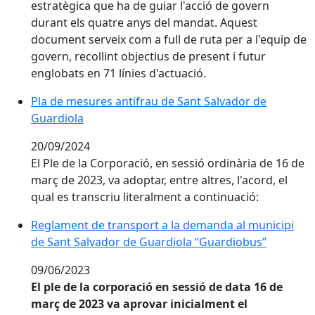
estratègica que ha de guiar l'acció de govern
durant els quatre anys del mandat. Aquest
document serveix com a full de ruta per a l'equip de
govern, recollint objectius de present i futur
englobats en 71 línies d'actuació.
Pla de mesures antifrau de Sant Salvador de Guardio
Pla de mesures antifrau de Sant Salvador de
Guardiola
20/09/2024
El Ple de la Corporació, en sessió ordinària de 16 de
març de 2023, va adoptar, entre altres, l'acord, el
qual es transcriu literalment a continuació:
Reglament de transport a la demanda al municipi de 
Reglament de transport a la demanda al municipi
de Sant Salvador de Guardiola “Guardiobus”
09/06/2023
El ple de la corporació en sessió de data 16 de
març de 2023 va aprovar inicialment el