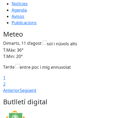
Notícies
Agenda
Avisos
Publicacions
Meteo
Dimarts, 11 d’agost
D
T.Màx: 36°
T
T.Min: 20°
T
Tarda
T
1
2
Anterior
Següent
Butlletí digital