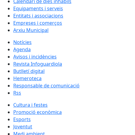
Calendari de dies inhàbils
Equipaments i serveis
Entitats i associacions
Empreses i comerços
Arxiu Municipal
Notícies
Agenda
Avisos i incidències
Revista Infoguardiola
Butlletí digital
Hemeroteca
Responsable de comunicació
Rss
Cultura i festes
Promoció econòmica
Esports
Joventut
Medi ambient