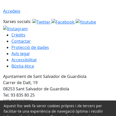
Accedeix
Xarxes socials:
Crèdits
Contactar
Protecció de dades
Avís legal
Accessibilitat
Bústia ètica
Ajuntament de Sant Salvador de Guardiola
Carrer de Dalt, 19
08253 Sant Salvador de Guardiola
Tel. 93 835 80 25
NIF P0809700H
Aquest lloc web fa servir cookies pròpies i de tercers per
Amb la col·laboració de:
facilitar-te una experiència de navegació òptima i recollir