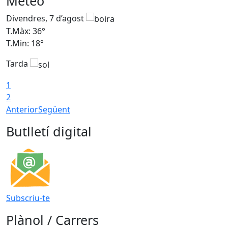
Meteo
Divendres, 7 d’agost
D
T.Màx: 36°
T
T.Min: 18°
T
Tarda
T
1
2
Anterior
Següent
Butlletí digital
Subscriu-te
Plànol / Carrers